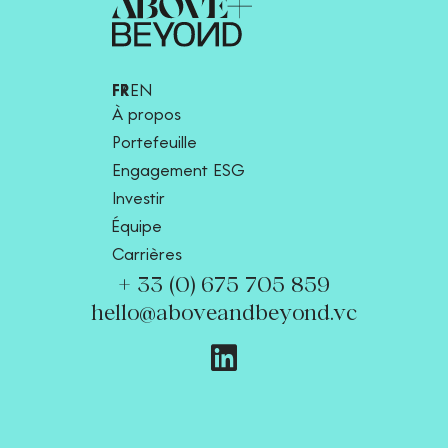
FR
EN
À propos
Portefeuille
Engagement ESG
Investir
Équipe
Carrières
+ 33 (0) 675 705 859
hello@aboveandbeyond.vc